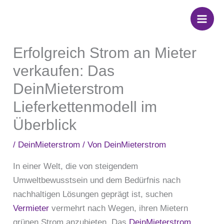
Zum
Inhalt
springen
Erfolgreich Strom an Mieter
verkaufen: Das
DeinMieterstrom
Lieferkettenmodell im
Überblick
/
DeinMieterstrom
/ Von
DeinMieterstrom
In einer Welt, die von steigendem
Umweltbewusstsein und dem Bedürfnis nach
nachhaltigen Lösungen geprägt ist, suchen
Vermieter
vermehrt nach Wegen, ihren Mietern
grünen Strom anzubieten. Das
DeinMieterstrom