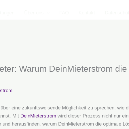
stungen
Über uns
FAQ
Kontakt
Datenschu
eter: Warum DeinMieterstrom die
rstrom
 über eine zukunftsweisende Möglichkeit zu sprechen, wie 
annst. Mit
DeinMieterstrom
wird dieser Prozess nicht nur ei
hen und herausfinden, warum DeinMieterstrom die optimale L