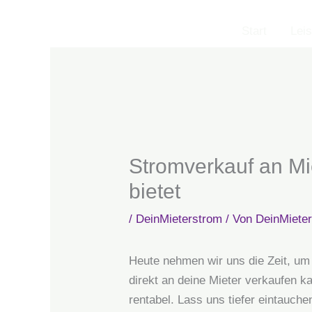
Zum
Inhalt
Start
Lei
springen
Stromverkauf an Mi
bietet
/
DeinMieterstrom
/ Von
DeinMiete
Heute nehmen wir uns die Zeit, um
direkt an deine Mieter verkaufen k
rentabel. Lass uns tiefer eintauc