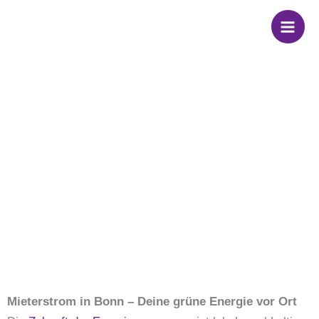
Zum
Inhalt
springen
Wir sind dein
Partner für
Mieterstrom in Bonn
Mieterstrom in Bonn – Deine grüne Energie vor Ort