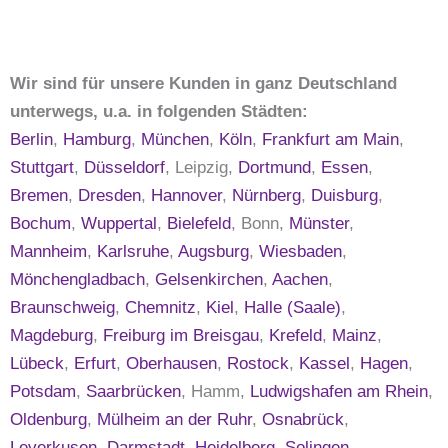
Wir sind für unsere Kunden in ganz Deutschland
unterwegs, u.a. in folgenden Städten:
Berlin
,
Hamburg
,
München
,
Köln
,
Frankfurt am Main
,
Stuttgart
,
Düsseldorf
, Leipzig,
Dortmund
,
Essen
,
Bremen
,
Dresden
,
Hannover
,
Nürnberg
,
Duisburg
,
Bochum
,
Wuppertal
,
Bielefeld
, Bonn,
Münster
,
Mannheim
,
Karlsruhe
,
Augsburg
,
Wiesbaden
,
Mönchengladbach
,
Gelsenkirchen
,
Aachen
,
Braunschweig
,
Chemnitz
,
Kiel
,
Halle (Saale)
,
Magdeburg
,
Freiburg im Breisgau
,
Krefeld
,
Mainz
,
Lübeck
,
Erfurt
,
Oberhausen
,
Rostock
,
Kassel
,
Hagen
,
Potsdam
,
Saarbrücken
, Hamm,
Ludwigshafen am Rhein
,
Oldenburg
,
Mülheim an der Ruhr
,
Osnabrück
,
Leverkusen
,
Darmstadt
,
Heidelberg
,
Solingen
,