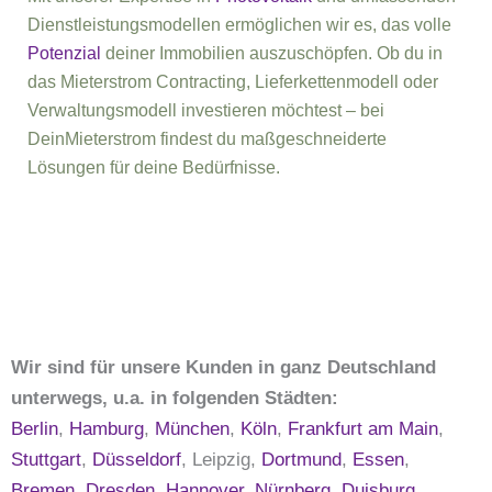
Dienstleistungsmodellen ermöglichen wir es, das volle
Potenzial
deiner Immobilien auszuschöpfen. Ob du in
das Mieterstrom Contracting, Lieferkettenmodell oder
Verwaltungsmodell investieren möchtest – bei
DeinMieterstrom findest du maßgeschneiderte
Lösungen für deine Bedürfnisse.
Wir sind für unsere Kunden in ganz Deutschland
unterwegs, u.a. in folgenden Städten:
Berlin
,
Hamburg
,
München
,
Köln
,
Frankfurt am Main
,
Stuttgart
,
Düsseldorf
, Leipzig,
Dortmund
,
Essen
,
Bremen
,
Dresden
,
Hannover
,
Nürnberg
,
Duisburg
,