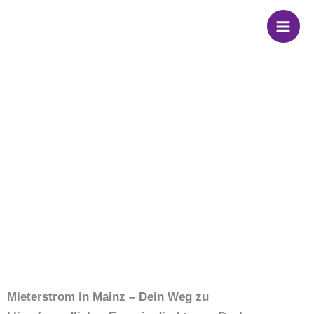
Zum
Wir sind dein
Inhalt
springen
Partner für
Mieterstrom in
Mainz
Mieterstrom in Mainz – Dein Weg zu