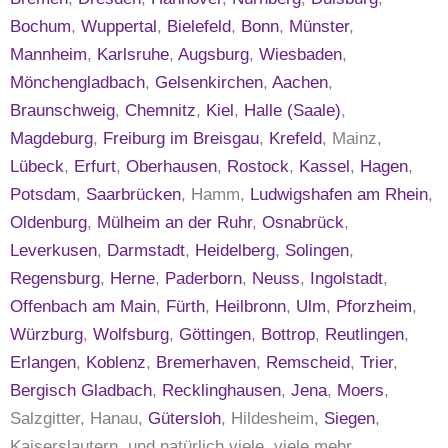
Bochum
,
Wuppertal
,
Bielefeld
,
Bonn
,
Münster
,
Mannheim
,
Karlsruhe
,
Augsburg
,
Wiesbaden
,
Mönchengladbach
,
Gelsenkirchen
,
Aachen
,
Braunschweig
,
Chemnitz
,
Kiel
,
Halle (Saale)
,
Magdeburg
,
Freiburg im Breisgau
,
Krefeld
, Mainz,
Lübeck
,
Erfurt
,
Oberhausen
,
Rostock
,
Kassel
,
Hagen
,
Potsdam
,
Saarbrücken
, Hamm,
Ludwigshafen am Rhein
,
Oldenburg
,
Mülheim an der Ruhr
,
Osnabrück
,
Leverkusen
,
Darmstadt
,
Heidelberg
,
Solingen
,
Regensburg
,
Herne
,
Paderborn
,
Neuss
,
Ingolstadt
,
Offenbach am Main
,
Fürth
,
Heilbronn
,
Ulm
,
Pforzheim
,
Würzburg
,
Wolfsburg
,
Göttingen
,
Bottrop
,
Reutlingen
,
Erlangen
,
Koblenz
,
Bremerhaven
,
Remscheid
,
Trier
,
Bergisch Gladbach
,
Recklinghausen
,
Jena
,
Moers
,
Salzgitter, Hanau,
Gütersloh
, Hildesheim,
Siegen
,
Kaiserslautern, und natürlich viele, viele mehr…