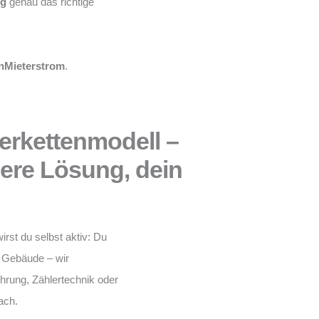
ng
genau das richtige
nMieterstrom
.
erkettenmodell –
sere Lösung, dein
irst du selbst aktiv: Du
m Gebäude – wir
hrung, Zählertechnik oder
ach.