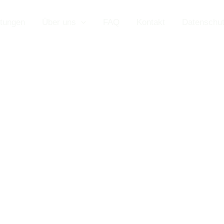
stungen
Über uns
FAQ
Kontakt
Datenschu
 dein Partner f