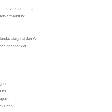
 und verkaufst ihn an
tervermarktung –
z.
stunde, steigerst den Wert
ner, nachhaltiger
ägen
 uns
nagement
vom Dach