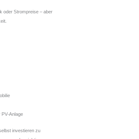
k oder Strompreise – aber
eit.
bilie
er PV-Anlage
elbst investieren zu