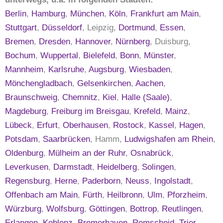
Berlin
,
Hamburg
,
München
,
Köln
,
Frankfurt am Main
,
Stuttgart
,
Düsseldorf
, Leipzig,
Dortmund
,
Essen
,
Bremen
,
Dresden
,
Hannover
,
Nürnberg
, Duisburg,
Bochum
,
Wuppertal
,
Bielefeld
,
Bonn
,
Münster
,
Mannheim
,
Karlsruhe
,
Augsburg
,
Wiesbaden
,
Mönchengladbach
,
Gelsenkirchen
,
Aachen
,
Braunschweig
,
Chemnitz
,
Kiel
,
Halle (Saale)
,
Magdeburg
,
Freiburg im Breisgau
,
Krefeld
,
Mainz
,
Lübeck
,
Erfurt
,
Oberhausen
,
Rostock
,
Kassel
,
Hagen
,
Potsdam
,
Saarbrücken
, Hamm,
Ludwigshafen am Rhein
,
Oldenburg
,
Mülheim an der Ruhr
,
Osnabrück
,
Leverkusen
,
Darmstadt
,
Heidelberg
,
Solingen
,
Regensburg
,
Herne
,
Paderborn
,
Neuss
,
Ingolstadt
,
Offenbach am Main
,
Fürth
,
Heilbronn
,
Ulm
,
Pforzheim
,
Würzburg
,
Wolfsburg
,
Göttingen
,
Bottrop
,
Reutlingen
,
Erlangen
,
Koblenz
,
Bremerhaven
,
Remscheid
,
Trier
,