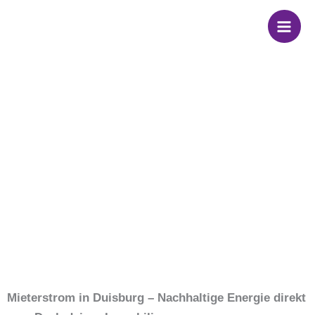
Zum
Wir sind dein
Inhalt
springen
Partner für
Mieterstrom in
Duisburg
Mieterstrom in Duisburg – Nachhaltige Energie direkt