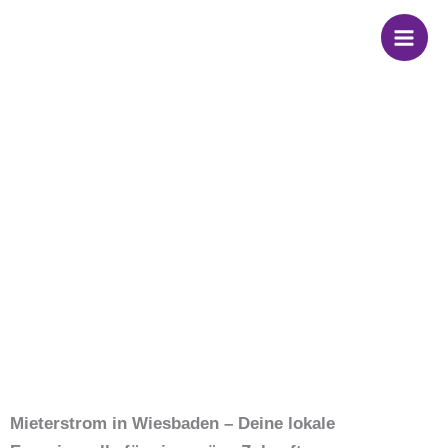
Zum
Wir sind dein
Inhalt
springen
Partner für
Mieterstrom in
Wiesbaden
Mieterstrom in Wiesbaden – Deine lokale