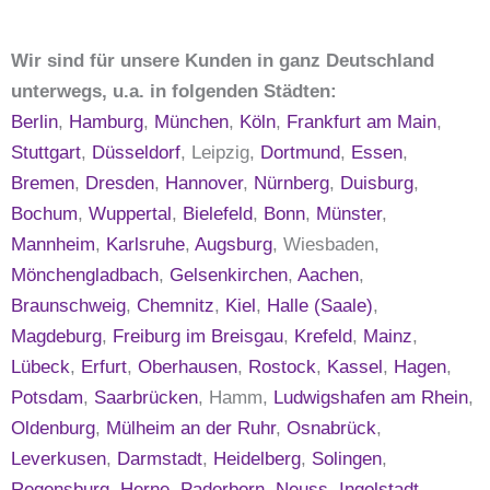
Wir sind für unsere Kunden in ganz Deutschland
unterwegs, u.a. in folgenden Städten:
Berlin
,
Hamburg
,
München
,
Köln
,
Frankfurt am Main
,
Stuttgart
,
Düsseldorf
, Leipzig,
Dortmund
,
Essen
,
Bremen
,
Dresden
,
Hannover
,
Nürnberg
,
Duisburg
,
Bochum
,
Wuppertal
,
Bielefeld
,
Bonn
,
Münster
,
Mannheim
,
Karlsruhe
,
Augsburg
, Wiesbaden,
Mönchengladbach
,
Gelsenkirchen
,
Aachen
,
Braunschweig
,
Chemnitz
,
Kiel
,
Halle (Saale)
,
Magdeburg
,
Freiburg im Breisgau
,
Krefeld
,
Mainz
,
Lübeck
,
Erfurt
,
Oberhausen
,
Rostock
,
Kassel
,
Hagen
,
Potsdam
,
Saarbrücken
, Hamm,
Ludwigshafen am Rhein
,
Oldenburg
,
Mülheim an der Ruhr
,
Osnabrück
,
Leverkusen
,
Darmstadt
,
Heidelberg
,
Solingen
,
Regensburg
,
Herne
,
Paderborn
,
Neuss
,
Ingolstadt
,